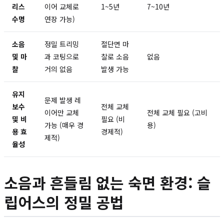
리스
이어 교체로
1~5년
7~10년
수명
연장 가능)
소음
정밀 트리밍
절단면 마
및 마
과 코팅으로
찰로 소음
없음
찰
거의 없음
발생 가능
유지
문제 발생 레
보수
전체 교체
이어만 교체
전체 교체 필요 (고비
및 비
필요 (비
가능 (매우 경
용)
용 효
경제적)
제적)
율성
소음과 흔들림 없는 숙면 환경: 슬
립어스의 정밀 공법