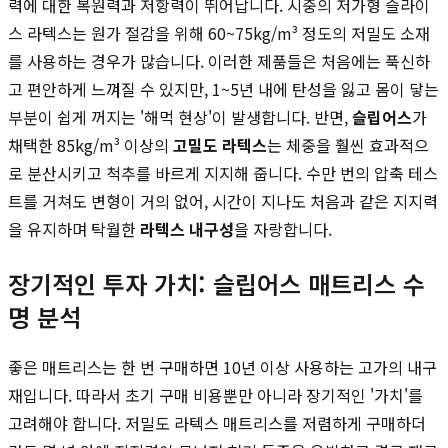
력에 대한 복원력과 저항력이 뛰어납니다. 시중의 저가형 슬라이
스 라텍스는 원가 절감을 위해 60~75kg/m³ 정도의 저밀도 소재
를 사용하는 경우가 많습니다. 이러한 제품들은 처음에는 푹신하
고 편안하게 느껴질 수 있지만, 1~5년 내에 탄성을 잃고 몸이 닿는
부분이 쉽게 꺼지는 '해먹 현상'이 발생합니다. 반면,
슬립어스
가
채택한 85kg/m³ 이상의
고밀도 라텍스
는 체중을 훨씬 효과적으
로 분산시키고 척추를 바르게 지지해 줍니다. 수만 번의 압축 테스
트를 거쳐도 변형이 거의 없어, 시간이 지나도 처음과 같은 지지력
을 유지하며 탁월한
라텍스 내구성
을 자랑합니다.
장기적인 투자 가치: 슬립어스 매트리스 수
명 분석
좋은 매트리스는 한 번 구매하면 10년 이상 사용하는 고가의 내구
재입니다. 따라서 초기 구매 비용뿐만 아니라 장기적인 '가치'를
고려해야 합니다. 저밀도 라텍스 매트리스를 저렴하게 구매하더