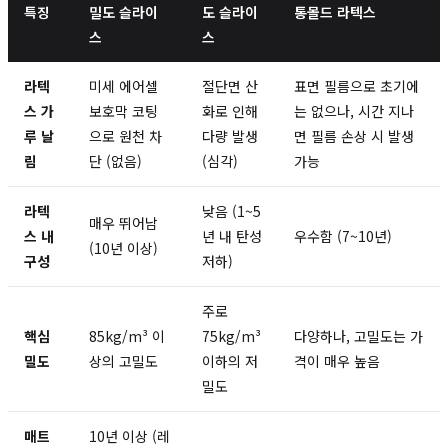
특징
밀도 슬라이
도 슬라이
통몰드 라텍스
스
스
라텍
미세 에어셀
절단면 산
표면 필름으로 초기에
스 가
보호막 코팅
화로 인해
는 없으나, 시간 지나
루 날
으로 원천 차
다량 발생
면 필름 손상 시 발생
림
단 (없음)
(심각)
가능
라텍
낮음 (1~5
매우 뛰어남
스 내
년 내 탄성
우수함 (7~10년)
(10년 이상)
구성
저하)
주로
핵심
85kg/m³ 이
75kg/m³
다양하나, 고밀도는 가
밀도
상의 고밀도
이하의 저
격이 매우 높음
밀도
매트
10년 이상 (레