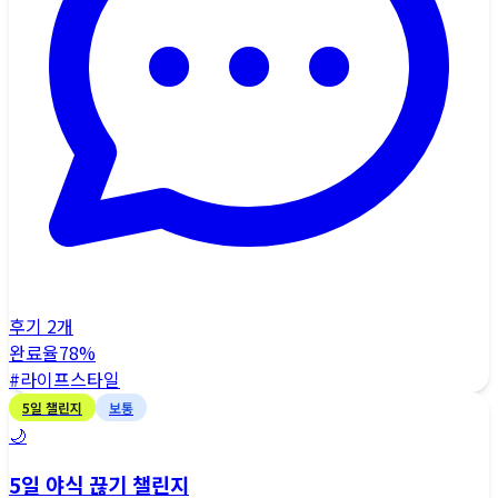
후기
2
개
완료율
78
%
#
라이프스타일
5
일 챌린지
보통
🌙
5일 야식 끊기 챌린지