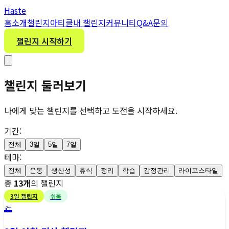
H
aste
홈
소개
챌린지
아티클
내 챌린지
커뮤니티
Q&A
문의
챌린지 시작하기
챌린지
둘러보기
나에게 맞는 챌린지를 선택하고 도전을 시작하세요.
기간:
전체
3일
5일
7일
테마:
전체
운동
생산성
휴식
정리
학습
감정관리
라이프스타일
총
13
개
의 챌린지
3
일 챌린지
쉬움
🌅