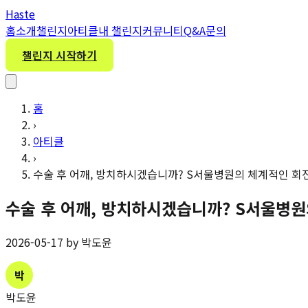
H
aste
홈
소개
챌린지
아티클
내 챌린지
커뮤니티
Q&A
문의
챌린지 시작하기
홈
›
아티클
›
수술 후 어깨, 방치하시겠습니까? S서울병원의 체계적인 
수술 후 어깨, 방치하시겠습니까? S서울병
2026-05-17 by 박도윤
박
박도윤