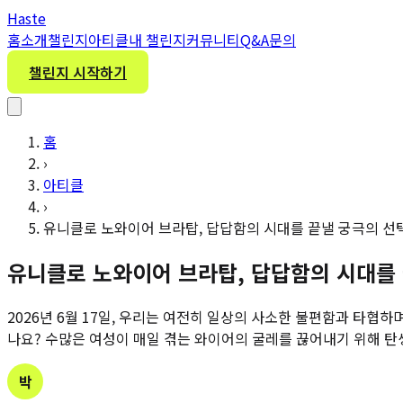
H
aste
홈
소개
챌린지
아티클
내 챌린지
커뮤니티
Q&A
문의
챌린지 시작하기
홈
›
아티클
›
유니클로 노와이어 브라탑, 답답함의 시대를 끝낼 궁극의 선
유니클로 노와이어 브라탑, 답답함의 시대를
2026년 6월 17일, 우리는 여전히 일상의 사소한 불편함과 타협
나요? 수많은 여성이 매일 겪는 와이어의 굴레를 끊어내기 위해 탄생한
박