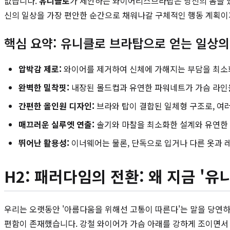
없습니다.
유니클로
가 제안하는 와이어리스브라탑은 당신의 몸을 있
신의 일상을 가장 편안한 순간으로 채워나갈 구체적인 행동 계획이자,
핵심 요약: 유니클로 브라탑으로 얻는 일상의
압박감 제로:
와이어를 제거하여 신체에 가해지는 부담을 최소화
완벽한 밀착핏:
내장된 몰드컵과 유연한 파워네트가 가슴 라인을
간편한 올인원 디자인:
브라와 탑이 결합된 일체형 구조로, 여
매끄러운 실루엣 연출:
솔기와 마찰을 최소화한 설계와 유연한 
뛰어난 활용성:
이너웨어는 물론, 단독으로 입거나 다른 옷과
H2: 패러다임의 전환: 왜 지금 '
우리는 오랫동안 '아름다움을 위해선 고통이 따른다'는 말을 당연
편함이 존재했습니다. 강철 와이어가 가슴 아래를 강하게 조이면서 